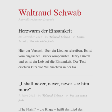
Waltraud Schwab
Journalistin Autorin Dozentin
Herzwurm der Einsamkeit
30. Dezember 2019
· by
Waltraud Schwab
· in
Essays
,
Porträts
,
Was ich schön finde
Hier der Versuch, über ein Lied zu schreiben. Es ist
vom englischen Barockkomponisten Henry Purcell
und es ist ein Lob auf die Einsamkeit. Der Text
erschien kurz vor Weihnachten in der taz.
„I shall never, never, never see him
more“
7. März 2012
· by
Waltraud Schwab
· in
Was ich schön
finde
„The Plaint“ – die Klage – heißt das Lied des