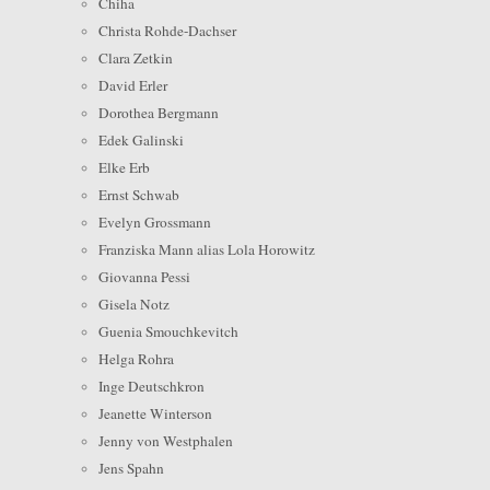
Chiha
Christa Rohde-Dachser
Clara Zetkin
David Erler
Dorothea Bergmann
Edek Galinski
Elke Erb
Ernst Schwab
Evelyn Grossmann
Franziska Mann alias Lola Horowitz
Giovanna Pessi
Gisela Notz
Guenia Smouchkevitch
Helga Rohra
Inge Deutschkron
Jeanette Winterson
Jenny von Westphalen
Jens Spahn