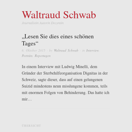
Waltraud Schwab
Journalistin Autorin Dozentin
„Lesen Sie dies eines schönen
Tages“
6. Oktober 2015
· by
Waltraud Schwab
· in
Interview
,
Porträts
,
Reportagen
In einem Interview mit Ludwig Minelli, dem
Gründer der Sterbehilfeorganisation Dignitas in der
Schweiz, sagte dieser, dass auf einen gelungenen
Suizid mindestens neun misslungene kommen, teils
mit enormen Folgen von Behinderung. Das hatte ich
mir…
ÜBERSICHT