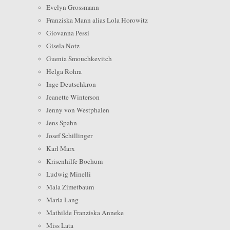
Evelyn Grossmann
Franziska Mann alias Lola Horowitz
Giovanna Pessi
Gisela Notz
Guenia Smouchkevitch
Helga Rohra
Inge Deutschkron
Jeanette Winterson
Jenny von Westphalen
Jens Spahn
Josef Schillinger
Karl Marx
Krisenhilfe Bochum
Ludwig Minelli
Mala Zimetbaum
Maria Lang
Mathilde Franziska Anneke
Miss Lata