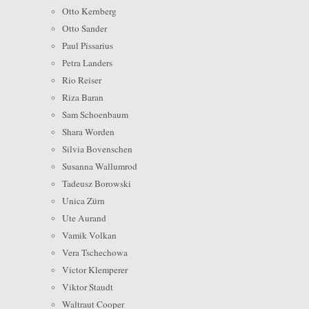
Otto Kernberg
Otto Sander
Paul Pissarius
Petra Landers
Rio Reiser
Riza Baran
Sam Schoenbaum
Shara Worden
Silvia Bovenschen
Susanna Wallumrod
Tadeusz Borowski
Unica Zürn
Ute Aurand
Vamik Volkan
Vera Tschechowa
Victor Klemperer
Viktor Staudt
Waltraut Cooper