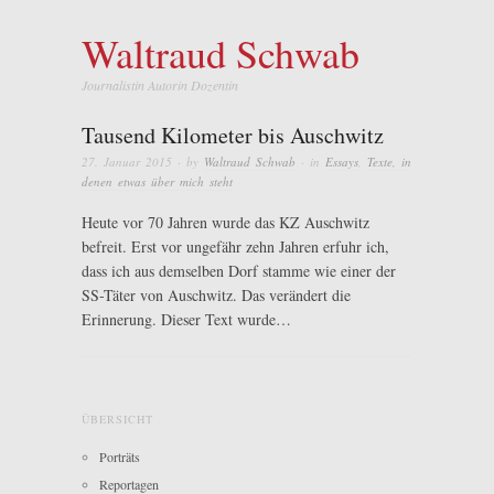
Waltraud Schwab
Journalistin Autorin Dozentin
Tausend Kilometer bis Auschwitz
27. Januar 2015
· by
Waltraud Schwab
· in
Essays
,
Texte, in
denen etwas über mich steht
Heute vor 70 Jahren wurde das KZ Auschwitz
befreit. Erst vor ungefähr zehn Jahren erfuhr ich,
dass ich aus demselben Dorf stamme wie einer der
SS-Täter von Auschwitz. Das verändert die
Erinnerung. Dieser Text wurde…
ÜBERSICHT
Porträts
Reportagen