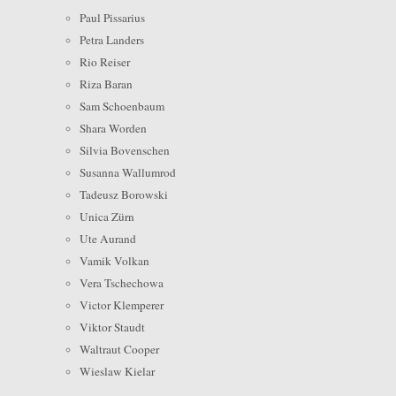
Paul Pissarius
Petra Landers
Rio Reiser
Riza Baran
Sam Schoenbaum
Shara Worden
Silvia Bovenschen
Susanna Wallumrod
Tadeusz Borowski
Unica Zürn
Ute Aurand
Vamik Volkan
Vera Tschechowa
Victor Klemperer
Viktor Staudt
Waltraut Cooper
Wieslaw Kielar