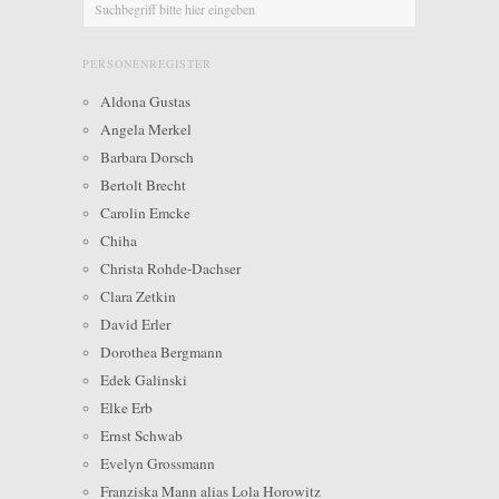
PERSONENREGISTER
Aldona Gustas
Angela Merkel
Barbara Dorsch
Bertolt Brecht
Carolin Emcke
Chiha
Christa Rohde-Dachser
Clara Zetkin
David Erler
Dorothea Bergmann
Edek Galinski
Elke Erb
Ernst Schwab
Evelyn Grossmann
Franziska Mann alias Lola Horowitz