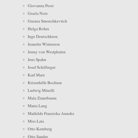
Giovanna Pessi
Gisela Notz
Guenia Smouchkevitch
Helga Rohra
Inge Deutschkron
Jeanette Winterson
Jenny von Westphalen
Jens Spahn
Josef Schillinger
Karl Marx
Krisenhilfe Bochum
Ludwig Minelli
Mala Zimetbaum
Maria Lang
Mathilde Franziska Anneke
Miss Lata
Otto Kernberg
Otto Sander