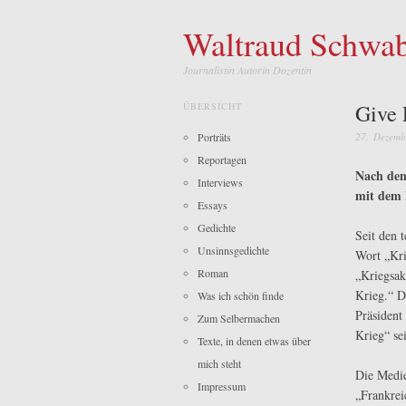
Waltraud Schwa
Journalistin Autorin Dozentin
Give 
ÜBERSICHT
Porträts
27. Dezemb
Reportagen
Nach den 
Interviews
mit dem 
Essays
Gedichte
Seit den t
Unsinnsgedichte
Wort „Kri
Roman
„Kriegsak
Krieg.“ D
Was ich schön finde
Präsident
Zum Selbermachen
Krieg“ se
Texte, in denen etwas über
mich steht
Die Medie
Impressum
„Frankrei