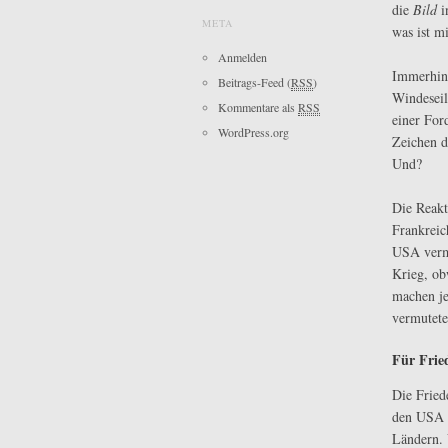
die
Bild
i
META
was ist m
Anmelden
Immerhin,
Beitrags-Feed (
RSS
)
Windeseil
Kommentare als
RSS
einer For
WordPress.org
Zeichen d
Und?
Die Reakt
Frankreic
USA verme
Krieg, ob
machen je
vermutete
Für Frie
Die Fried
den USA d
Ländern. 