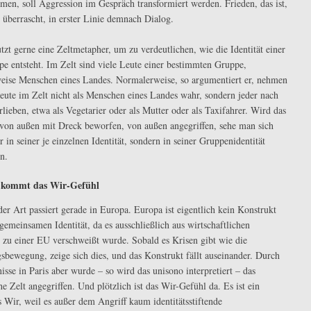
en, soll Aggression im Gespräch transformiert werden. Frieden, das ist,
überrascht, in erster Linie demnach Dialog.
tzt gerne eine Zeltmetapher, um zu verdeutlichen, wie die Identität einer
e entsteht. Im Zelt sind viele Leute einer bestimmten Gruppe,
weise Menschen eines Landes. Normalerweise, so argumentiert er, nehmen
Leute im Zelt nicht als Menschen eines Landes wahr, sondern jeder nach
rlieben, etwa als Vegetarier oder als Mutter oder als Taxifahrer. Wird das
 von außen mit Dreck beworfen, von außen angegriffen, sehe man sich
 in seiner je einzelnen Identität, sondern in seiner Gruppenidentität
n.
h kommt das Wir-Gefühl
der Art passiert gerade in Europa. Europa ist eigentlich kein Konstrukt
 gemeinsamen Identität, da es ausschließlich aus wirtschaftlichen
n zu einer EU verschweißt wurde. Sobald es Krisen gibt wie die
gsbewegung, zeige sich dies, und das Konstrukt fällt auseinander. Durch
isse in Paris aber wurde – so wird das unisono interpretiert – das
e Zelt angegriffen. Und plötzlich ist das Wir-Gefühl da. Es ist ein
s Wir, weil es außer dem Angriff kaum identitätsstiftende