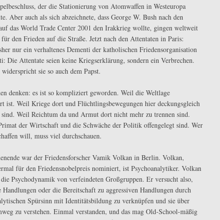
elbeschluss, der die Stationierung von Atomwaffen in Westeuropa
te. Aber auch als sich abzeichnete, dass George W. Bush nach den
auf das World Trade Center 2001 den Irakkrieg wollte, gingen weltweit
für den Frieden auf die Straße. Jetzt nach den Attentaten in Paris:
isher nur ein verhaltenes Dementi der katholischen Friedensorganisation
ti: Die Attentate seien keine Kriegserklärung, sondern ein Verbrechen.
widerspricht sie so auch dem Papst.
en denken: es ist so kompliziert geworden. Weil die Weltlage
rt ist. Weil Kriege dort und Flüchtlingsbewegungen hier deckungsgleich
sind. Weil Reichtum da und Armut dort nicht mehr zu trennen sind.
Primat der Wirtschaft und die Schwäche der Politik offengelegt sind. Wer
chaffen will, muss viel durchschauen.
ende war der Friedensforscher Vamik Volkan in Berlin. Volkan,
iermal für den Friedensnobelpreis nominiert, ist Psychoanalytiker. Volkan
t die Psychodynamik von verfeindeten Großgruppen. Er versucht also,
e Handlungen oder die Bereitschaft zu aggressiven Handlungen durch
lytischen Spürsinn mit Identitätsbildung zu verknüpfen und sie über
weg zu verstehen. Einmal verstanden, und das mag Old-School-mäßig