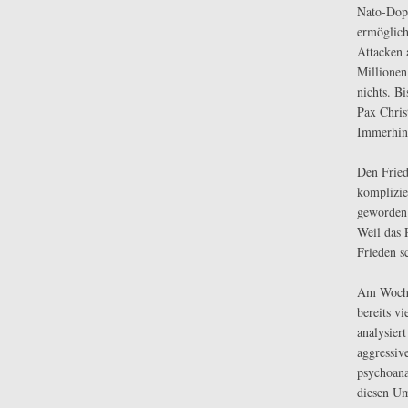
Nato-Dopp
ermöglich
Attacken 
Millionen 
nichts. B
Pax Chris
Immerhin 
Den Fried
komplizie
geworden 
Weil das 
Frieden s
Am Wochen
bereits v
analysier
aggressiv
psychoana
diesen Um