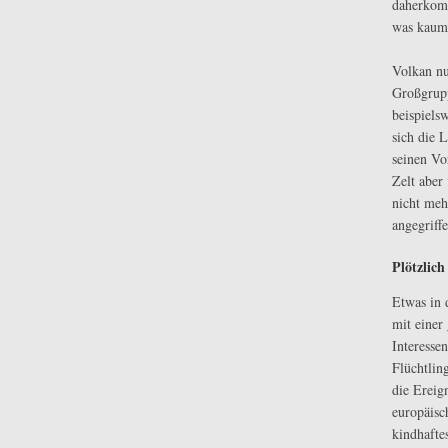
daherkomm
was kaum 
Volkan nu
Großgrupp
beispiels
sich die 
seinen Vo
Zelt aber
nicht mehr
angegriffe
Plötzlic
Etwas in 
mit einer
Interesse
Flüchtlin
die Ereign
europäisch
kindhafte