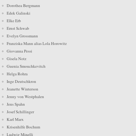
Dorothea Bergmann
Edek Galinski
Elke Erb
Ernst Schwab
Evelyn Grossmann
Franziska Mann alias Lola Horowitz
Giovanna Pessi
Gisela Notz
Guenia Smouchkevitch
Helga Rohra
Inge Deutschkron
Jeanette Winterson
Jenny von Westphalen
Jens Spahn
Josef Schillinger
Karl Marx
Krisenhilfe Bochum
Ludwig Minelli