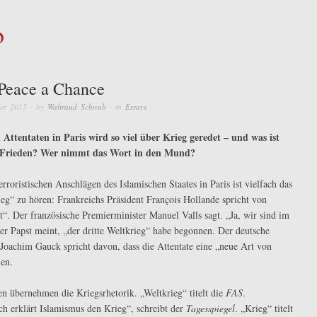
b
Peace a Chance
er 2015
· by
Waltraud Schwab
· in
Essays
Attentaten in Paris wird so viel über Krieg geredet – und was ist
Frieden? Wer nimmt das Wort in den Mund?
erroristischen Anschlägen des Islamischen Staates in Paris ist vielfach das
eg“ zu hören: Frankreichs Präsident François Hollande spricht von
t“. Der französische Premierminister Manuel Valls sagt. „Ja, wir sind im
er Papst meint, „der dritte Weltkrieg“ habe begonnen. Der deutsche
 Joachim Gauck spricht davon, dass die Attentate eine „neue Art von
ien.
n übernehmen die Kriegsrhetorik. „Weltkrieg“ titelt die
FAS
.
ch erklärt Islamismus den Krieg“, schreibt der
Tagesspiegel
. „Krieg“ titelt