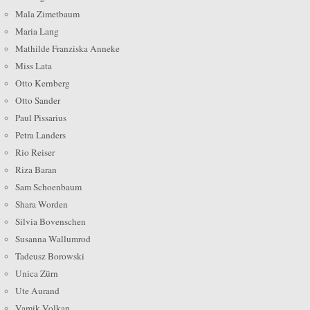
Mala Zimetbaum
Maria Lang
Mathilde Franziska Anneke
Miss Lata
Otto Kernberg
Otto Sander
Paul Pissarius
Petra Landers
Rio Reiser
Riza Baran
Sam Schoenbaum
Shara Worden
Silvia Bovenschen
Susanna Wallumrod
Tadeusz Borowski
Unica Zürn
Ute Aurand
Vamik Volkan