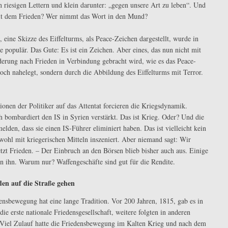
n riesigen Lettern und klein darunter: „gegen unsere Art zu leben“. Und
it dem Frieden? Wer nimmt das Wort in den Mund?
 eine Skizze des Eiffelturms, als Peace-Zeichen dargestellt, wurde in
e populär. Das Gute: Es ist ein Zeichen. Aber eines, das nun nicht mit
derung nach Frieden in Verbindung gebracht wird, wie es das Peace-
och nahelegt, sondern durch die Abbildung des Eiffelturms mit Terror.
ionen der Politiker auf das Attentat forcieren die Kriegsdynamik.
h bombardiert den IS in Syrien verstärkt. Das ist Krieg. Oder? Und die
lden, dass sie einen IS-Führer eliminiert haben. Das ist vielleicht kein
wohl mit kriegerischen Mitteln inszeniert. Aber niemand sagt: Wir
tzt Frieden. – Der Einbruch an den Börsen blieb bisher auch aus. Einige
n ihn. Warum nur? Waffengeschäfte sind gut für die Rendite.
den auf die Straße gehen
ensbewegung hat eine lange Tradition. Vor 200 Jahren, 1815, gab es in
ie erste nationale Friedensgesellschaft, weitere folgten in anderen
Viel Zulauf hatte die Friedensbewegung im Kalten Krieg und nach dem