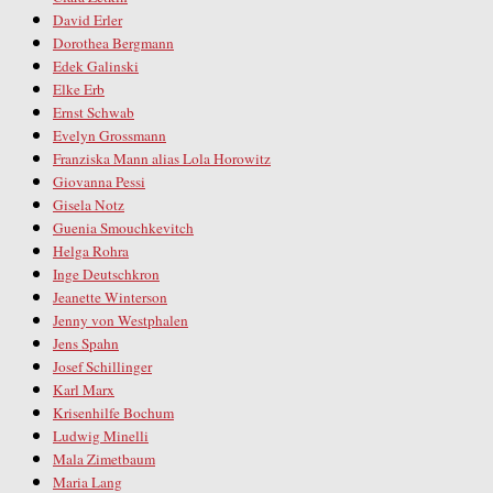
David Erler
Dorothea Bergmann
Edek Galinski
Elke Erb
Ernst Schwab
Evelyn Grossmann
Franziska Mann alias Lola Horowitz
Giovanna Pessi
Gisela Notz
Guenia Smouchkevitch
Helga Rohra
Inge Deutschkron
Jeanette Winterson
Jenny von Westphalen
Jens Spahn
Josef Schillinger
Karl Marx
Krisenhilfe Bochum
Ludwig Minelli
Mala Zimetbaum
Maria Lang