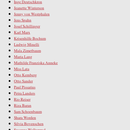
Inge Deutschkron
Jeanette Winterson
Jenny von Westphalen
Jens Spahn
Josef Schillinger
Karl Marx
Krisenhilfe Bochum
Ludwig Minelli
Mala Zimetbaum
Maria Lang
Mathilde Franziska Anneke
Miss Lata
Otto Kernberg
Otto Sander
Paul Pissarius
Petra Landers
Rio Reiser
Riza Baran
Sam Schoenbaum
Shara Worden
Silvia Bovenschen
Susanna Wallumrod