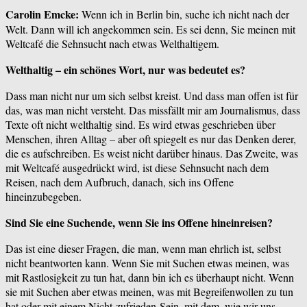
Carolin Emcke:
Wenn ich in Berlin bin, suche ich nicht nach der
Welt. Dann will ich angekommen sein. Es sei denn, Sie meinen mit
Weltcafé die Sehnsucht nach etwas Welthaltigem.
Welthaltig – ein schönes Wort, nur was bedeutet es?
Dass man nicht nur um sich selbst kreist. Und dass man offen ist für
das, was man nicht versteht. Das missfällt mir am Journalismus, dass
Texte oft nicht welthaltig sind. Es wird etwas geschrieben über
Menschen, ihren Alltag – aber oft spiegelt es nur das Denken derer,
die es aufschreiben. Es weist nicht darüber hinaus. Das Zweite, was
mit Weltcafé ausgedrückt wird, ist diese Sehnsucht nach dem
Reisen, nach dem Aufbruch, danach, sich ins Offene
hineinzubegeben.
Sind Sie eine Suchende, wenn Sie ins Offene hineinreisen?
Das ist eine dieser Fragen, die man, wenn man ehrlich ist, selbst
nicht beantworten kann. Wenn Sie mit Suchen etwas meinen, was
mit Rastlosigkeit zu tun hat, dann bin ich es überhaupt nicht. Wenn
sie mit Suchen aber etwas meinen, was mit Begreifenwollen zu tun
hat oder mit einem Nicht-zufrieden-Sein, mit dem, wie wir uns