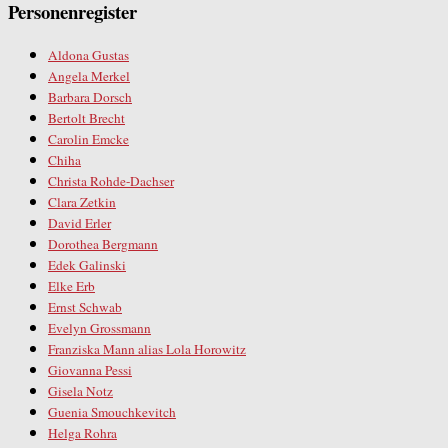
Personenregister
Aldona Gustas
Angela Merkel
Barbara Dorsch
Bertolt Brecht
Carolin Emcke
Chiha
Christa Rohde-Dachser
Clara Zetkin
David Erler
Dorothea Bergmann
Edek Galinski
Elke Erb
Ernst Schwab
Evelyn Grossmann
Franziska Mann alias Lola Horowitz
Giovanna Pessi
Gisela Notz
Guenia Smouchkevitch
Helga Rohra