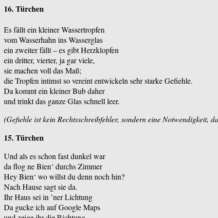
16. Türchen
Es fällt ein kleiner Wassertropfen
vom Wasserhahn ins Wasserglas
ein zweiter fällt – es gibt Herzklopfen
ein dritter, vierter, ja gar viele,
sie machen voll das Maß;
die Tropfen intimst so vereint entwickeln sehr starke Gefiehle.
Da kommt ein kleiner Bub daher
und trinkt das ganze Glas schnell leer.
(Gefiehle ist kein Rechtsschreibfehler, sondern eine Notwendigkeit, da
15. Türchen
Und als es schon fast dunkel war
da flog ne Bien‘ durchs Zimmer
Hey Bien‘ wo willst du denn noch hin?
Nach Hause sagt sie da.
Ihr Haus sei in ’ner Lichtung
Da gucke ich auf Google Maps
und zeige ihr die Richtung.