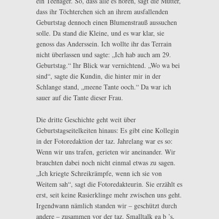
ein Teenager. So, dass alle es hören, sagt die Mutter,
dass ihr Töchterchen sich an ihrem ausfallenden
Geburtstag dennoch einen Blumenstrauß aussuchen
solle. Da stand die Kleine, und es war klar, sie
genoss das Anderssein. Ich wollte ihr das Terrain
nicht überlassen und sagte: „Ich hab auch am 29.
Geburtstag.“ Ihr Blick war vernichtend. „Wo wa bei
sind“, sagte die Kundin, die hinter mir in der
Schlange stand, „meene Tante ooch.“ Da war ich
sauer auf die Tante dieser Frau.
Die dritte Geschichte geht weit über
Geburtstagseitelkeiten hinaus: Es gibt eine Kollegin
in der Fotoredaktion der taz. Jahrelang war es so:
Wenn wir uns trafen, gerieten wir aneinander. Wir
brauchten dabei noch nicht einmal etwas zu sagen.
„Ich kriegte Schreikrämpfe, wenn ich sie von
Weitem sah“, sagt die Fotoredakteurin. Sie erzählt es
erst, seit keine Rasierklinge mehr zwischen uns geht.
Irgendwann nämlich standen wir – geschützt durch
andere – zusammen vor der taz. Smalltalk ga b ’s,