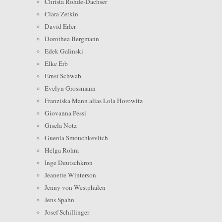
Christa Rohde-Dachser
Clara Zetkin
David Erler
Dorothea Bergmann
Edek Galinski
Elke Erb
Ernst Schwab
Evelyn Grossmann
Franziska Mann alias Lola Horowitz
Giovanna Pessi
Gisela Notz
Guenia Smouchkevitch
Helga Rohra
Inge Deutschkron
Jeanette Winterson
Jenny von Westphalen
Jens Spahn
Josef Schillinger