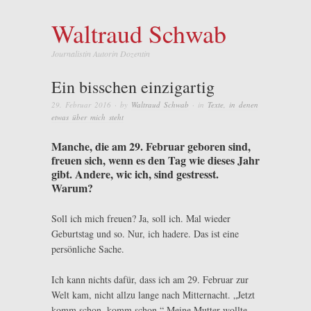
Waltraud Schwab
Journalistin Autorin Dozentin
Ein bisschen einzigartig
29. Februar 2016
· by
Waltraud Schwab
· in
Texte, in denen
etwas über mich steht
Manche, die am 29. Februar geboren sind,
freuen sich, wenn es den Tag wie dieses Jahr
gibt. Andere, wic ich, sind gestresst.
Warum?
Soll ich mich freuen? Ja, soll ich. Mal wieder
Geburtstag und so. Nur, ich hadere. Das ist eine
persönliche Sache.
Ich kann nichts dafür, dass ich am 29. Februar zur
Welt kam, nicht allzu lange nach Mitternacht. „Jetzt
komm schon, komm schon.“ Meine Mutter wollte