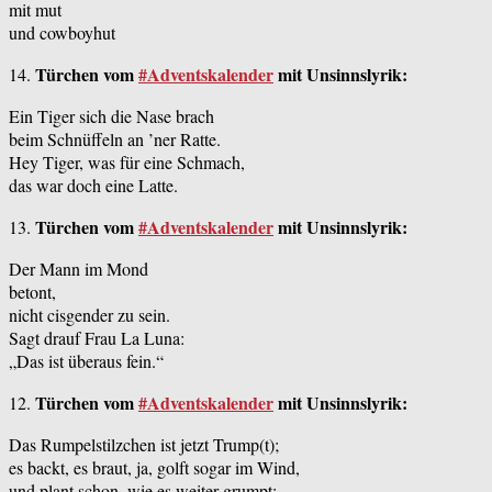
mit mut
und cowboyhut
Türchen vom
#Adventskalender
mit Unsinnslyrik:
14.
Ein Tiger sich die Nase brach
beim Schnüffeln an ’ner Ratte.
Hey Tiger, was für eine Schmach,
das war doch eine Latte.
Türchen vom
#Adventskalender
mit Unsinnslyrik:
13.
Der Mann im Mond
betont,
nicht cisgender zu sein.
Sagt drauf Frau La Luna
:
„Das ist überaus
fein.“
Türchen vom
#Adventskalender
mit Unsinnslyrik:
12.
Das Rumpelstilzchen ist jetzt Trump(t);
es backt, es braut, ja, golft sogar im Wind,
und plant schon, wie es weiter grumpt: