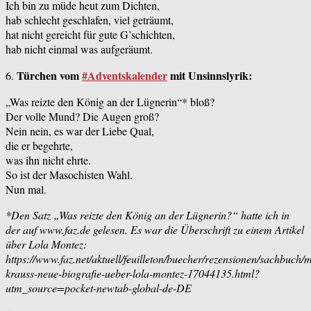
Ich bin zu müde heut zum Dichten,
hab schlecht geschlafen, viel geträumt,
hat nicht gereicht für gute G’schichten,
hab nicht einmal was aufgeräumt.
Türchen vom
#Adventskalender
mit Unsinnslyrik:
6.
„Was reizte den König an der Lügnerin“* bloß?
Der volle Mund? Die Augen groß?
Nein nein, es war der Liebe Qual,
die er begehrte,
was ihn nicht ehrte.
So ist der Masochisten Wahl.
Nun mal.
*Den Satz „Was reizte den König an der Lügnerin?“ hatte ich in
der auf www.faz.de gelesen. Es war die Überschrift zu einem Artikel
über Lola Montez:
https://www.faz.net/aktuell/feuilleton/buecher/rezensionen/sachbuch/m
krauss-neue-biografie-ueber-lola-montez-17044135.html?
utm_source=pocket-newtab-global-de-DE