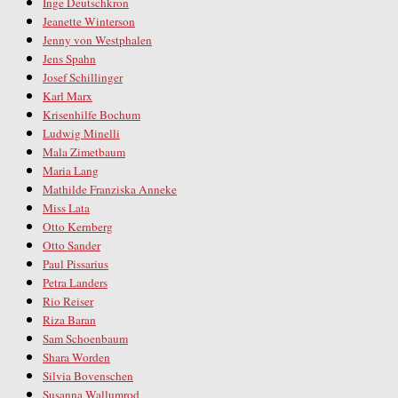
Inge Deutschkron
Jeanette Winterson
Jenny von Westphalen
Jens Spahn
Josef Schillinger
Karl Marx
Krisenhilfe Bochum
Ludwig Minelli
Mala Zimetbaum
Maria Lang
Mathilde Franziska Anneke
Miss Lata
Otto Kernberg
Otto Sander
Paul Pissarius
Petra Landers
Rio Reiser
Riza Baran
Sam Schoenbaum
Shara Worden
Silvia Bovenschen
Susanna Wallumrod