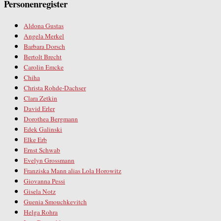
Personenregister
Aldona Gustas
Angela Merkel
Barbara Dorsch
Bertolt Brecht
Carolin Emcke
Chiha
Christa Rohde-Dachser
Clara Zetkin
David Erler
Dorothea Bergmann
Edek Galinski
Elke Erb
Ernst Schwab
Evelyn Grossmann
Franziska Mann alias Lola Horowitz
Giovanna Pessi
Gisela Notz
Guenia Smouchkevitch
Helga Rohra