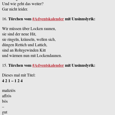
Und wie geht das weiter?
Gar nicht leider.
Türchen vom
#Adventskalender
mit Unsinnslyrik:
16.
Wir müssen über Locken raunen,
sie sind der neue Hit,
sie ringeln, kräuseln, wellen sich,
düngen Rettich und Lattich,
sind an Rohrgewinden Kitt
und wärmen nun mit Lockendaunen.
Türchen vom
#Adventskalender
mit Unsinnslyrik:
15.
Dieses mal mit Titel:
4 2 1 – 1 2 4
maliziös
affrös
bös
–
gut